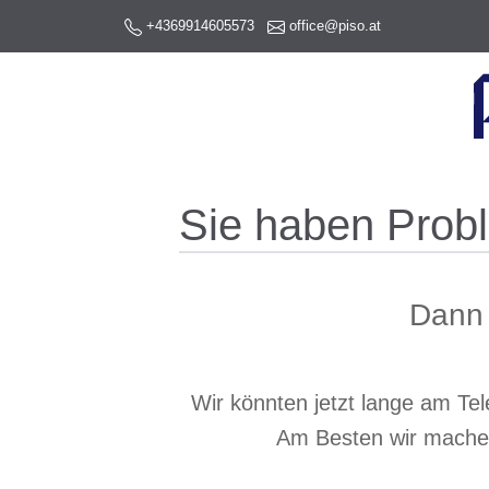
+4369914605573
office@piso.at
Sie haben Prob
Dann 
Wir könnten jetzt lange am Te
Am Besten wir machen 